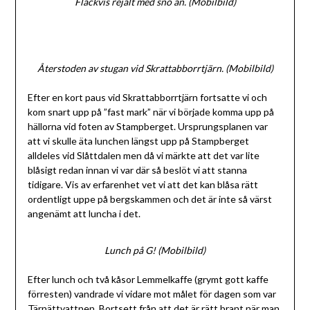
Fläckvis rejält med snö än. (Mobilbild)
Återstoden av stugan vid Skrattabborrtjärn. (Mobilbild)
Efter en kort paus vid Skrattabborrtjärn fortsatte vi och
kom snart upp på ”fast mark” när vi började komma upp på
hällorna vid foten av Stampberget. Ursprungsplanen var
att vi skulle äta lunchen längst upp på Stampberget
alldeles vid Slåttdalen men då vi märkte att det var lite
blåsigt redan innan vi var där så beslöt vi att stanna
tidigare. Vis av erfarenhet vet vi att det kan blåsa rätt
ordentligt uppe på bergskammen och det är inte så värst
angenämt att luncha i det.
Lunch på G! (Mobilbild)
Efter lunch och två kåsor Lemmelkaffe (grymt gott kaffe
förresten) vandrade vi vidare mot målet för dagen som var
Tärnättvattnen. Bortsett från att det är rätt brant när man