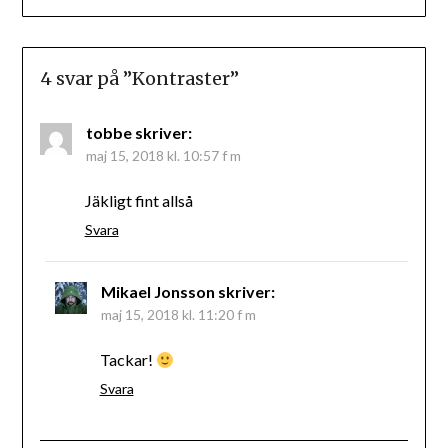
4 svar på ”
Kontraster
”
tobbe
skriver:
maj 15, 2018 kl. 10:57 f m
Jäkligt fint allså
Svara
Mikael Jonsson
skriver:
maj 15, 2018 kl. 11:20 f m
Tackar!
Svara