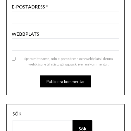
E-POSTADRESS
*
WEBBPLATS
Spara mitt namn, min e-postadress och webbplats i denna
webbläsare till nästa gång jag skriver en kommentar.
SÖK
Sök