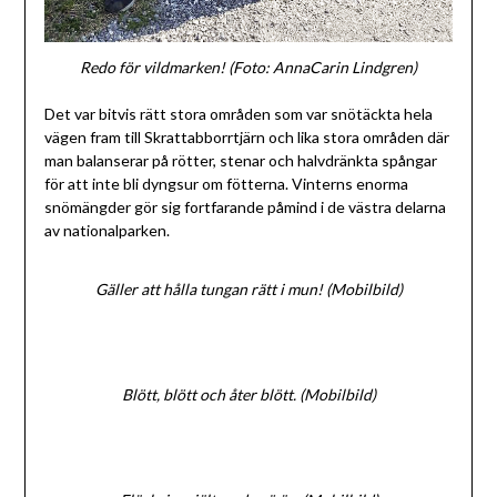
Redo för vildmarken! (Foto: AnnaCarin Lindgren)
Det var bitvis rätt stora områden som var snötäckta hela
vägen fram till Skrattabborrtjärn och lika stora områden där
man balanserar på rötter, stenar och halvdränkta spångar
för att inte bli dyngsur om fötterna. Vinterns enorma
snömängder gör sig fortfarande påmind i de västra delarna
av nationalparken.
Gäller att hålla tungan rätt i mun! (Mobilbild)
Blött, blött och åter blött. (Mobilbild)