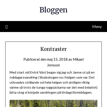
Hoppa
Bloggen
till
innehåll
Meny
Kontraster
Publicerat den
maj 15, 2018
av
Mikael
Jonsson
Med start vid Entré Väst begav sig jag och Janne ut på en
tvådagarsvandring i Skuleskogen nu i helgen som var. Det
utlovades strålande sol hela helgen och äntligen riktig
värme så trots de tunga ryggsäckarna var det med (relativt)
lätta steg vi började vandringen på lördagsförmiddagen.