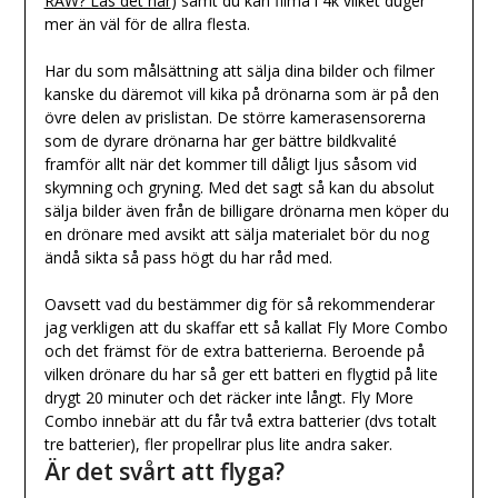
RAW? Läs det här
) samt du kan filma i 4k vilket duger
mer än väl för de allra flesta.
Har du som målsättning att sälja dina bilder och filmer
kanske du däremot vill kika på drönarna som är på den
övre delen av prislistan. De större kamerasensorerna
som de dyrare drönarna har ger bättre bildkvalité
framför allt när det kommer till dåligt ljus såsom vid
skymning och gryning. Med det sagt så kan du absolut
sälja bilder även från de billigare drönarna men köper du
en drönare med avsikt att sälja materialet bör du nog
ändå sikta så pass högt du har råd med.
Oavsett vad du bestämmer dig för så rekommenderar
jag verkligen att du skaffar ett så kallat Fly More Combo
och det främst för de extra batterierna. Beroende på
vilken drönare du har så ger ett batteri en flygtid på lite
drygt 20 minuter och det räcker inte långt. Fly More
Combo innebär att du får två extra batterier (dvs totalt
tre batterier), fler propellrar plus lite andra saker.
Är det svårt att flyga?