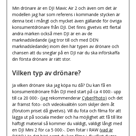
Min drönare är en DJI Mavic Air 2 och även om det är
modellen jag har som referens i kommande stycken är
denna text i mångt och mycket även gällande för övriga
konsumentdrönare från DJI. Det finns givetvis ett flertal
andra märken också men DJI är en av de
marknadsledande (jag tror till och med DEN
marknadsledande) inom den här typen av drönare och
chansen att du sneglar på en DJI när du ska införskaffa
din första drönare är rätt stor.
Vilken typ av drönare?
Ja vilken drönare ska jag köpa nu då? Du kan få en
konsumentdrönare från DJI med start på ca 4 000:- upp
till ca 20 000:- (jag rekommenderar
CyberPhoto
) och det
är främst foto- och videokvalitén som skiljer dem åt
(förutom priset då givetvis). Vill du fota och filma för att
lägga ut på sociala medier och ha möjlighet att få till lite
häftigt material så kommer du väldigt, väldigt långt med
en DJI Mini 2 för ca 5 000:-. Den fotar i RAW (
vad är