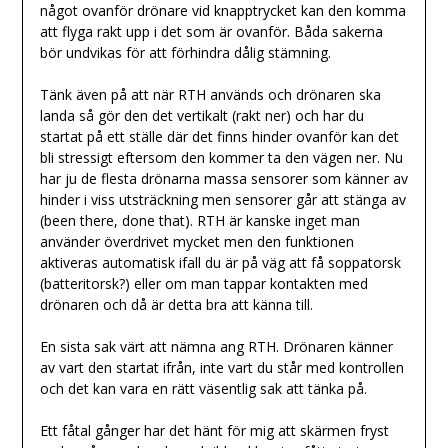
något ovanför drönare vid knapptrycket kan den komma
att flyga rakt upp i det som är ovanför. Båda sakerna
bör undvikas för att förhindra dålig stämning.
Tänk även på att när RTH används och drönaren ska
landa så gör den det vertikalt (rakt ner) och har du
startat på ett ställe där det finns hinder ovanför kan det
bli stressigt eftersom den kommer ta den vägen ner. Nu
har ju de flesta drönarna massa sensorer som känner av
hinder i viss utsträckning men sensorer går att stänga av
(been there, done that). RTH är kanske inget man
använder överdrivet mycket men den funktionen
aktiveras automatisk ifall du är på väg att få soppatorsk
(batteritorsk?) eller om man tappar kontakten med
drönaren och då är detta bra att känna till.
En sista sak värt att nämna ang RTH. Drönaren känner
av vart den startat ifrån, inte vart du står med kontrollen
och det kan vara en rätt väsentlig sak att tänka på.
Ett fåtal gånger har det hänt för mig att skärmen fryst