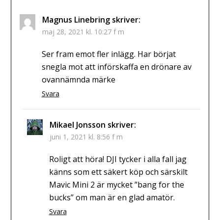
Magnus Linebring
skriver:
maj 28, 2021 kl. 10:27 f m
Ser fram emot fler inlägg. Har börjat
snegla mot att införskaffa en drönare av
ovannämnda märke
Svara
Mikael Jonsson
skriver:
juni 1, 2021 kl. 8:56 f m
Roligt att höra! DJI tycker i alla fall jag
känns som ett säkert köp och särskilt
Mavic Mini 2 är mycket ”bang for the
bucks” om man är en glad amatör.
Svara