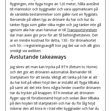
flygningen, inte flyga högre än 120 meter, hålla avstånd
till människor och byggnader och vara uppmärksam på
de särskilda bestämmelser som gäller runt en flygplats.
Beroende på vilken typ av drönare du har och hur du
tänker flyga som gäller olika regler och jag tänker inte gå
igenom alla här utan hänvisar er till
Transportstyrelsen
där man även gör prov för att få behörighetsbevis. Det
är en mindre kostnad för detta, 130:- för drönarkortet
och 50:- i registreringsavgift tror jag det var och allt görs
smidigt via webben.
Avslutande takeaways
Jag skrev att man kan trycka på RTH (Return to Home)
och det gör att drönaren automatisk återvänder till
startplatsen för att landa. Viktigt att tänka på här är att
du har koll på vilken höjd den är inställd att flyga tillbaka
på samt att det inte finns några hinder ovanför drönaren
när du trycker på knappen. RTH innebär att drönaren
flyger upp till förutbestämd höjd och sedan åker tillbaka
på den höjden till startplatsen och har du för låg höjd
riskerar den att köra in i träd eller byggnader och har du