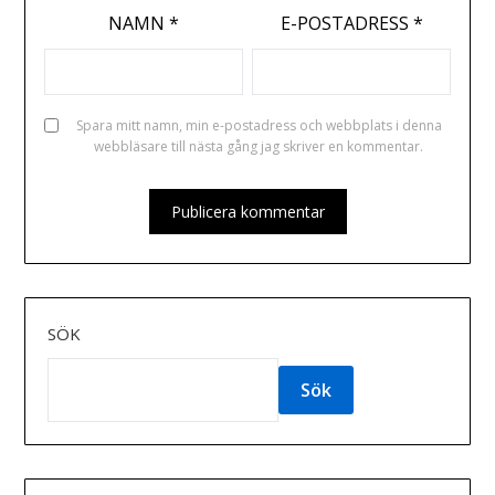
NAMN
*
E-POSTADRESS
*
Spara mitt namn, min e-postadress och webbplats i denna
webbläsare till nästa gång jag skriver en kommentar.
SÖK
Sök