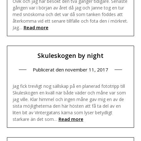
Övik och jag har besökt den två gånger tidigare. Senaste
gången var i början av året då jag och Janne tog en tur
med snöskorna och det var då som tanken föddes att
återkomma vid ett senare tillfälle och fota den i mörkret.
Read more
Jag…
Skuleskogen by night
Publicerat den
november 11, 2017
Jag fick trevligt nog sällskap på en planerad fototripp till
Skuleskogen en kväll när både väder och måne var som
jag ville. Klar himmel och ingen måne gav mig en av de
sista möjligheterna den här hösten att få ta del av en
liten bit av Vintergatans kärna som lyser betydligt
Read more
starkare än det som…