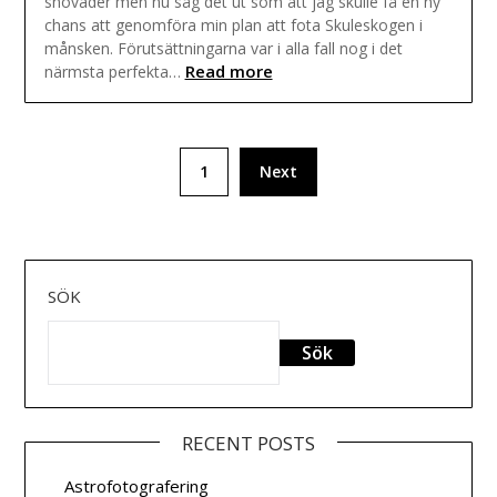
snöväder men nu såg det ut som att jag skulle få en ny
chans att genomföra min plan att fota Skuleskogen i
månsken. Förutsättningarna var i alla fall nog i det
Read more
närmsta perfekta…
Sidnumrering
1
Next
för
inlägg
SÖK
Sök
RECENT POSTS
Astrofotografering