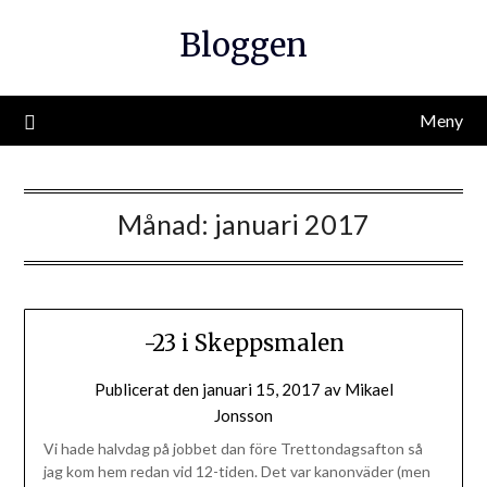
Hoppa
Bloggen
till
innehåll
Meny
Månad:
januari 2017
-23 i Skeppsmalen
Publicerat den
januari 15, 2017
av
Mikael
Jonsson
Vi hade halvdag på jobbet dan före Trettondagsafton så
jag kom hem redan vid 12-tiden. Det var kanonväder (men