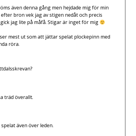
pströms även denna gång men hejdade mig för min
 efter bron vek jag av stigen nedåt och precis
ick jag lite på måfå. Stigar är inget för mig
ser mest ut som att jättar spelat plockepinn med
nda röra.
åttdalsskrevan?
a träd överallt.
t spelat även över leden.