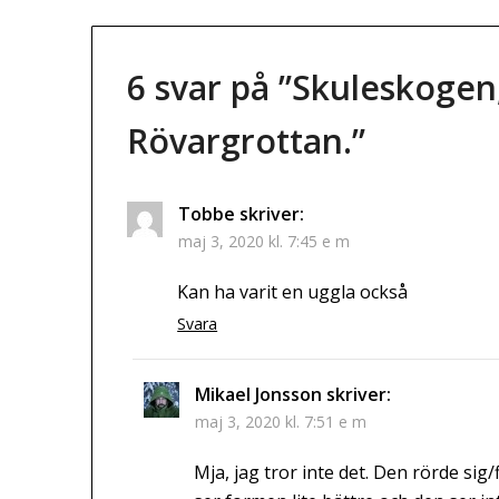
6 svar på ”
Skuleskogen,
Rövargrottan.
”
Tobbe
skriver:
maj 3, 2020 kl. 7:45 e m
Kan ha varit en uggla också
Svara
Mikael Jonsson
skriver:
maj 3, 2020 kl. 7:51 e m
Mja, jag tror inte det. Den rörde sig