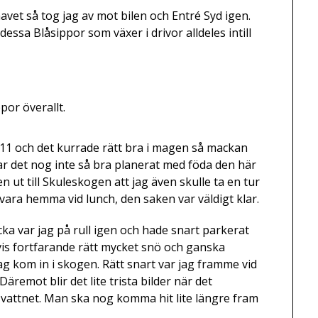
havet så tog jag av mot bilen och Entré Syd igen.
essa Blåsippor som växer i drivor alldeles intill
por överallt.
 11 och det kurrade rätt bra i magen så mackan
r det nog inte så bra planerat med föda den här
n ut till Skuleskogen att jag även skulle ta en tur
e vara hemma vid lunch, den saken var väldigt klar.
a var jag på rull igen och hade snart parkerat
itvis fortfarande rätt mycket snö och ganska
ag kom in i skogen. Rätt snart var jag framme vid
Däremot blir det lite trista bilder när det
 vattnet. Man ska nog komma hit lite längre fram