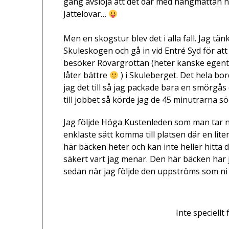
gång avslöja att det där med hängmattan har
Jättelovar…
Men en skogstur blev det i alla fall. Jag tän
Skuleskogen och gå in vid Entré Syd för att
besöker Rövargrottan (heter kanske egent
låter bättre
) i Skuleberget. Det hela bor
jag det till så jag packade bara en smörgås
till jobbet så körde jag de 45 minutrarna sö
Jag följde Höga Kustenleden som man tar nä
enklaste sätt komma till platsen där en lit
här bäcken heter och kan inte heller hitta d
säkert vart jag menar. Den här bäcken har ja
sedan när jag följde den uppströms som n
Inte speciellt 