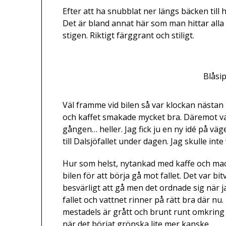
Efter att ha snubblat ner längs bäcken till 
Det är bland annat här som man hittar alla d
stigen. Riktigt färggrant och stiligt.
Blåsip
Väl framme vid bilen så var klockan nästan
och kaffet smakade mycket bra. Däremot va
gången… heller. Jag fick ju en ny idé på väge
till Dalsjöfallet under dagen. Jag skulle int
Hur som helst, nytankad med kaffe och mack
bilen för att börja gå mot fallet. Det var b
besvärligt att gå men det ordnade sig när j
fallet och vattnet rinner på rätt bra där nu. 
mestadels är grått och brunt runt omkring
när det börjat grönska lite mer kanske.