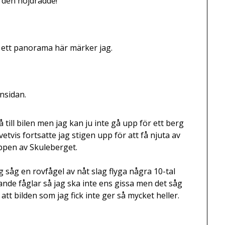
r den höjdrädde!
d ett panorama här märker jag.
Insidan.
 till bilen men jag kan ju inte gå upp för ett berg
ivetvis fortsatte jag stigen upp för att få njuta av
oppen av Skuleberget.
såg en rovfågel av nåt slag flyga några 10-tal
ande fåglar så jag ska inte ens gissa men det såg
d att bilden som jag fick inte ger så mycket heller.