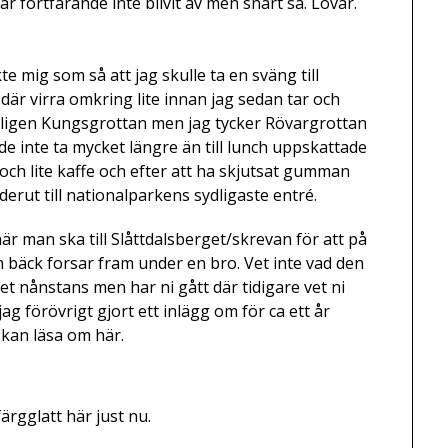
 fortfarande inte blivit av men snart så. Lovar.
kte mig som så att jag skulle ta en sväng till
 där virra omkring lite innan jag sedan tar och
ligen Kungsgrottan men jag tycker Rövargrottan
de inte ta mycket längre än till lunch uppskattade
 och lite kaffe och efter att ha skjutsat gumman
derut till nationalparkens sydligaste entré.
r man ska till Slåttdalsberget/skrevan för att på
en bäck forsar fram under en bro. Vet inte vad den
et nånstans men har ni gått där tidigare vet ni
g förövrigt gjort ett inlägg om för ca ett år
i kan läsa om
här.
färgglatt här just nu.