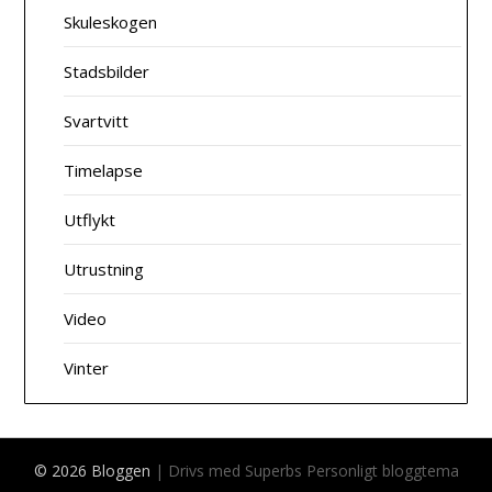
Skuleskogen
Stadsbilder
Svartvitt
Timelapse
Utflykt
Utrustning
Video
Vinter
© 2026 Bloggen
| Drivs med Superbs
Personligt bloggtema