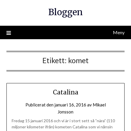
Hoppa
Bloggen
till
innehåll
Meny
Etikett:
komet
Catalina
Publicerat den
januari 16, 2016
av
Mikael
Jonsson
Fredag 15 januari 2016 och vi är i stort sett så ”nära” (110
miljoner kilometer ifrån) kometen Catalina som vi nånsin