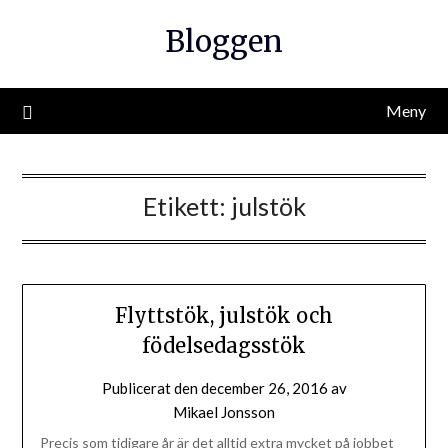
Hoppa
Bloggen
till
innehåll
Meny
Etikett:
julstök
Flyttstök, julstök och
födelsedagsstök
Publicerat den
december 26, 2016
av
Mikael Jonsson
Precis som tidigare år är det alltid extra mycket på jobbet